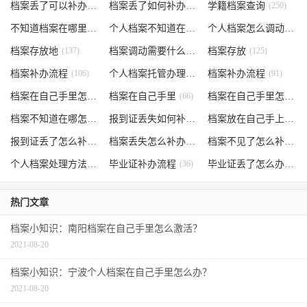
档案丢了可以补办吗
(371)
档案丢了如何补办
(301)
学籍档案查询
(250)
不知道档案在哪里
(240)
个人档案不知道在哪儿
(191)
个人档案怎么调动
(145)
档案存放地
(137)
档案调动需要什么手续
档案存放
(130)
(125)
档案补办流程
(106)
个人档案托管办理流程
档案补办流程
(102)
(91)
档案在自己手里怎么办
档案在自己手里
(85)
(66)
档案在自己手里怎么处理
档案不知道在哪怎么办
(62)
报到证丢失如何补办
(54)
档案放在自己手上
(53)
报到证丢了怎么补办
(52)
档案丢失怎么补办
(51)
档案不见了怎么补办
(5
个人档案处理方法
(38)
毕业证补办流程
(36)
毕业证丢了怎么办
(35)
热门文章
档案小知识：南阳档案在自己手里怎么激活？
2021-08-20
档案小知识：宁波个人档案在自己手里怎么办？
2021-08-20