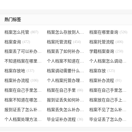
热门标签
档案怎么托管
(807)
档案怎么存放到人才市场
档案在哪里查询
(535)
(526)
档案查询
(472)
档案托管流程
(454)
档案托管流程
(406)
档案丢了可以补办吗
(371)
档案丢了如何补办
(301)
学籍档案查询
(250)
不知道档案在哪里
(240)
个人档案不知道在哪儿
(191)
个人档案怎么调动
(145)
档案存放地
(137)
档案调动需要什么手续
档案存放
(130)
(125)
档案补办流程
(106)
个人档案托管办理流程
档案补办流程
(102)
(91)
档案在自己手里怎么办
档案在自己手里
(85)
(66)
档案在自己手里怎么处理
档案不知道在哪怎么办
(62)
报到证丢失如何补办
(54)
档案放在自己手上
(53)
报到证丢了怎么补办
(52)
档案丢失怎么补办
(51)
档案不见了怎么补办
(5
个人档案处理方法
(38)
毕业证补办流程
(36)
毕业证丢了怎么办
(35)