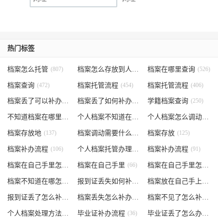
热门标签
档案怎么托管
(807)
档案怎么存放到人才市场
档案在哪里查询
(535)
(526)
档案查询
(472)
档案托管流程
(454)
档案托管流程
(406)
档案丢了可以补办吗
(371)
档案丢了如何补办
(301)
学籍档案查询
(250)
不知道档案在哪里
(240)
个人档案不知道在哪儿
(191)
个人档案怎么调动
(145)
档案存放地
(137)
档案调动需要什么手续
档案存放
(130)
(125)
档案补办流程
(106)
个人档案托管办理流程
档案补办流程
(102)
(91)
档案在自己手里怎么办
档案在自己手里
(85)
(66)
档案在自己手里怎么处理
档案不知道在哪怎么办
(62)
报到证丢失如何补办
(54)
档案放在自己手上
(53)
报到证丢了怎么补办
(52)
档案丢失怎么补办
(51)
档案不见了怎么补办
(5
个人档案处理方法
(38)
毕业证补办流程
(36)
毕业证丢了怎么办
(35)