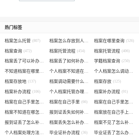
热门标签
档案怎么托管
(807)
档案怎么存放到人才市场
档案在哪里查询
(535)
(526)
档案查询
(472)
档案托管流程
(454)
档案托管流程
(406)
档案丢了可以补办吗
(371)
档案丢了如何补办
(301)
学籍档案查询
(250)
不知道档案在哪里
(240)
个人档案不知道在哪儿
(191)
个人档案怎么调动
(145)
档案存放地
(137)
档案调动需要什么手续
档案存放
(130)
(125)
档案补办流程
(106)
个人档案托管办理流程
档案补办流程
(102)
(91)
档案在自己手里怎么办
档案在自己手里
(85)
(66)
档案在自己手里怎么处理
档案不知道在哪怎么办
(62)
报到证丢失如何补办
(54)
档案放在自己手上
(53)
报到证丢了怎么补办
(52)
档案丢失怎么补办
(51)
档案不见了怎么补办
(5
个人档案处理方法
(38)
毕业证补办流程
(36)
毕业证丢了怎么办
(35)