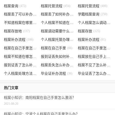
档案查询
(472)
档案托管流程
(454)
档案托管流程
(406)
档案丢了可以补办吗
(371)
档案丢了如何补办
(301)
学籍档案查询
(250)
不知道档案在哪里
(240)
个人档案不知道在哪儿
(191)
个人档案怎么调动
(145)
档案存放地
(137)
档案调动需要什么手续
档案存放
(130)
(125)
档案补办流程
(106)
个人档案托管办理流程
档案补办流程
(102)
(91)
档案在自己手里怎么办
档案在自己手里
(85)
(66)
档案在自己手里怎么处理
档案不知道在哪怎么办
(62)
报到证丢失如何补办
(54)
档案放在自己手上
(53)
报到证丢了怎么补办
(52)
档案丢失怎么补办
(51)
档案不见了怎么补办
(5
个人档案处理方法
(38)
毕业证补办流程
(36)
毕业证丢了怎么办
(35)
热门文章
档案小知识：南阳档案在自己手里怎么激活？
2021-08-20
档案小知识：宁波个人档案在自己手里怎么办？