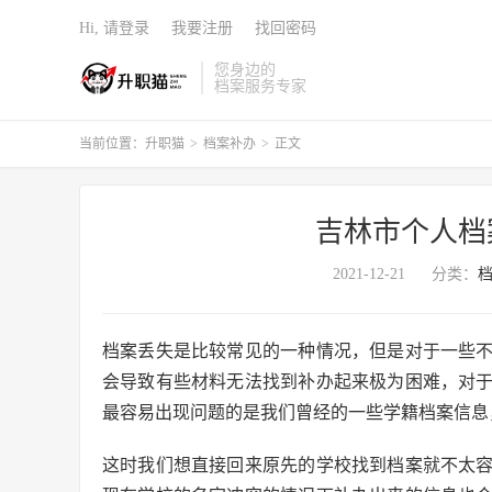
Hi, 请登录
我要注册
找回密码
您身边的
档案服务专家
当前位置：
升职猫
>
档案补办
>
正文
吉林市个人档
2021-12-21
分类：
档案丢失是比较常见的一种情况，但是对于一些
会导致有些材料无法找到补办起来极为困难，对
最容易出现问题的是我们曾经的一些学籍档案信息
这时我们想直接回来原先的学校找到档案就不太