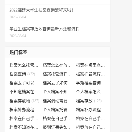
2022福建大学生档案查询流程来啦！
2023-08-04
毕业生档案存放地查询最新方法和流程
2023-08-04
热门标签
档案怎么托管
(807)
档案怎么存放到人才市场
(535)
档案在哪里查询
(526)
档案查询
(472)
档案托管流程
(454)
档案托管流程
(406)
档案丢了可以补办吗
(371)
档案丢了如何补办
(301)
学籍档案查询
(250)
不知道档案在哪里
(240)
个人档案不知道在哪儿
(191)
个人档案怎么调动
(145)
档案存放地
(137)
档案调动需要什么手续
档案存放
(130)
(125)
档案补办流程
(106)
个人档案托管办理流程
(102)
档案补办流程
(91)
档案在自己手里怎么办
(85)
档案在自己手里
(66)
档案在自己手里怎么处理
(66)
档案不知道在哪怎么办
(62)
报到证丢失如何补办
(54)
档案放在自己手上
(53)