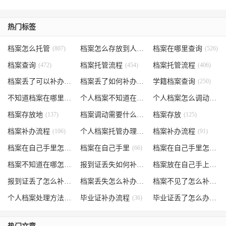
热门标签
档案怎么托管
(807)
档案怎么存放到人才市场
档案在哪里查询
(535)
(526)
档案查询
(472)
档案托管流程
(454)
档案托管流程
(406)
档案丢了可以补办吗
(371)
档案丢了如何补办
(301)
学籍档案查询
(250)
不知道档案在哪里
(240)
个人档案不知道在哪儿
(191)
个人档案怎么调动
(145)
档案存放地
(137)
档案调动需要什么手续
档案存放
(130)
(125)
档案补办流程
(106)
个人档案托管办理流程
档案补办流程
(102)
(91)
档案在自己手里怎么办
档案在自己手里
(85)
(66)
档案在自己手里怎么处理
档案不知道在哪怎么办
(62)
报到证丢失如何补办
(54)
档案放在自己手上
(53)
报到证丢了怎么补办
(52)
档案丢失怎么补办
(51)
档案不见了怎么补办
(5
个人档案处理方法
(38)
毕业证补办流程
(36)
毕业证丢了怎么办
(35)