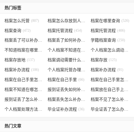
热门标签
档案怎么托管
(807)
档案怎么存放到人才市场
档案在哪里查询
(535)
(526)
档案查询
(472)
档案托管流程
(454)
档案托管流程
(406)
档案丢了可以补办吗
(371)
档案丢了如何补办
(301)
学籍档案查询
(250)
不知道档案在哪里
(240)
个人档案不知道在哪儿
(191)
个人档案怎么调动
(145)
档案存放地
(137)
档案调动需要什么手续
档案存放
(130)
(125)
档案补办流程
(106)
个人档案托管办理流程
档案补办流程
(102)
(91)
档案在自己手里怎么办
档案在自己手里
(85)
(66)
档案在自己手里怎么处理
档案不知道在哪怎么办
(62)
报到证丢失如何补办
(54)
档案放在自己手上
(53)
报到证丢了怎么补办
(52)
档案丢失怎么补办
(51)
档案不见了怎么补办
(5
个人档案处理方法
(38)
毕业证补办流程
(36)
毕业证丢了怎么办
(35)
热门文章