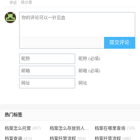
抢沙发
评论
提交评论
昵称 (必填)
邮箱 (必填)
网址
热门标签
档案怎么托管
(807)
档案怎么存放到人才市场
档案在哪里查询
(535)
(526)
档案查询
(472)
档案托管流程
(454)
档案托管流程
(406)