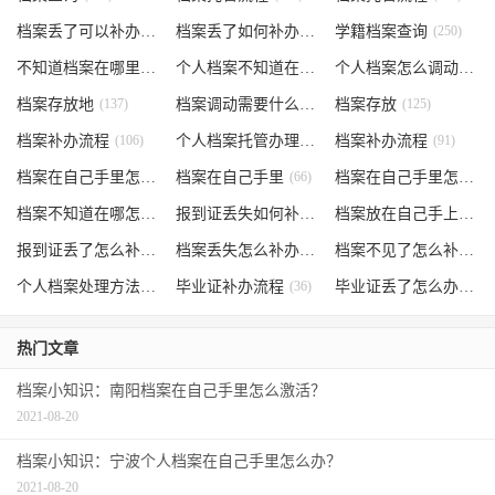
档案丢了可以补办吗
(371)
档案丢了如何补办
(301)
学籍档案查询
(250)
不知道档案在哪里
(240)
个人档案不知道在哪儿
(191)
个人档案怎么调动
(145)
档案存放地
(137)
档案调动需要什么手续
档案存放
(130)
(125)
档案补办流程
(106)
个人档案托管办理流程
档案补办流程
(102)
(91)
档案在自己手里怎么办
档案在自己手里
(85)
(66)
档案在自己手里怎么处理
档案不知道在哪怎么办
(62)
报到证丢失如何补办
(54)
档案放在自己手上
(53)
报到证丢了怎么补办
(52)
档案丢失怎么补办
(51)
档案不见了怎么补办
(5
个人档案处理方法
(38)
毕业证补办流程
(36)
毕业证丢了怎么办
(35)
热门文章
档案小知识：南阳档案在自己手里怎么激活？
2021-08-20
档案小知识：宁波个人档案在自己手里怎么办？
2021-08-20