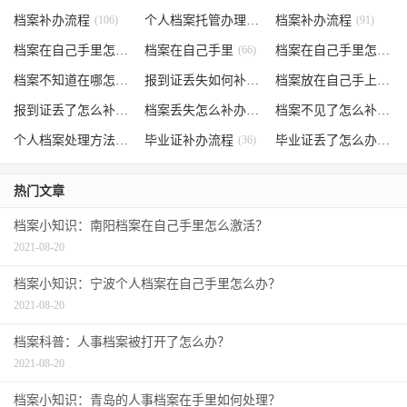
档案补办流程
(106)
个人档案托管办理流程
档案补办流程
(102)
(91)
档案在自己手里怎么办
档案在自己手里
(85)
(66)
档案在自己手里怎么处理
档案不知道在哪怎么办
(62)
报到证丢失如何补办
(54)
档案放在自己手上
(53)
报到证丢了怎么补办
(52)
档案丢失怎么补办
(51)
档案不见了怎么补办
(5
个人档案处理方法
(38)
毕业证补办流程
(36)
毕业证丢了怎么办
(35)
热门文章
档案小知识：南阳档案在自己手里怎么激活？
2021-08-20
档案小知识：宁波个人档案在自己手里怎么办？
2021-08-20
档案科普：人事档案被打开了怎么办？
2021-08-20
档案小知识：青岛的人事档案在手里如何处理？