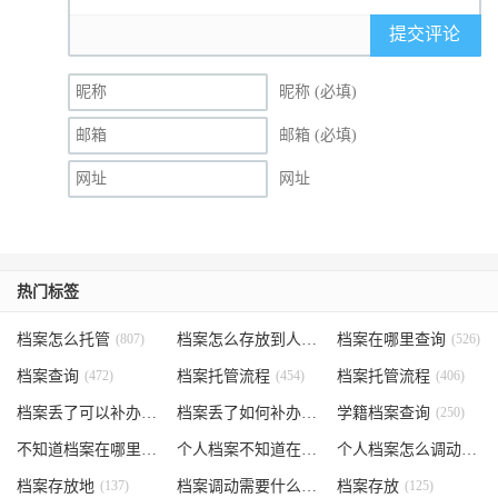
提交评论
昵称 (必填)
邮箱 (必填)
网址
热门标签
档案怎么托管
(807)
档案怎么存放到人才市场
档案在哪里查询
(535)
(526)
档案查询
(472)
档案托管流程
(454)
档案托管流程
(406)
档案丢了可以补办吗
(371)
档案丢了如何补办
(301)
学籍档案查询
(250)
不知道档案在哪里
(240)
个人档案不知道在哪儿
(191)
个人档案怎么调动
(145)
档案存放地
(137)
档案调动需要什么手续
档案存放
(130)
(125)