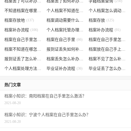
档案丢了可以补办吗
(371)
档案丢了如何补办
(301)
学籍档案查询
(250)
不知道档案在哪里
(240)
个人档案不知道在哪儿
(191)
个人档案怎么调动
(145)
档案存放地
(137)
档案调动需要什么手续
档案存放
(130)
(125)
档案补办流程
(106)
个人档案托管办理流程
档案补办流程
(102)
(91)
档案在自己手里怎么办
档案在自己手里
(85)
(66)
档案在自己手里怎么处理
档案不知道在哪怎么办
(62)
报到证丢失如何补办
(54)
档案放在自己手上
(53)
报到证丢了怎么补办
(52)
档案丢失怎么补办
(51)
档案不见了怎么补办
(5
个人档案处理方法
(38)
毕业证补办流程
(36)
毕业证丢了怎么办
(35)
热门文章
档案小知识：南阳档案在自己手里怎么激活？
2021-08-20
档案小知识：宁波个人档案在自己手里怎么办？
2021-08-20