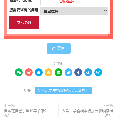
验证码（必填）
获取验证码
您需要咨询的问题
赞(
0
)
分享到









标签：
毕业后学生档案被拆封怎么办？
上一篇
下一篇
档案在自己手里10年了怎么
大学生学籍档案被拆开影响存档
办？
吗？