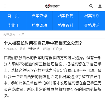
首 页
档案查询
档案托管
档案补办
毕业证
档案调动
档案百科
死档激活
死档激活
>
正文
个人档案长时间在自己手中死档怎么处理？
2021-08-25
分类：
死档激活
阅读(
)
评论(0)
在我们存放自己的档案时有很多的方式可以选择，但有一部
分人平时不知道如何正确管理档案，把档案留在了自己手
上，选择这种错误存档方式之后肯定容易出现一些问题。最
近就一位来自西安的网友他之前把档案选择了留在自己手
中，参加公务员单位考试的时候才发现档案留在自己手里无
法完成政审，所以非常的着急想将档案存在的问题尽快解
决。