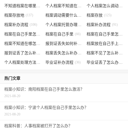
不知道档案在哪里
(240)
个人档案不知道在哪儿
(191)
个人档案怎么调动
(145)
档案存放地
(137)
档案调动需要什么手续
档案存放
(130)
(125)
档案补办流程
(106)
个人档案托管办理流程
档案补办流程
(102)
(91)
档案在自己手里怎么办
档案在自己手里
(85)
(66)
档案在自己手里怎么处理
档案不知道在哪怎么办
(62)
报到证丢失如何补办
(54)
档案放在自己手上
(53)
报到证丢了怎么补办
(52)
档案丢失怎么补办
(51)
档案不见了怎么补办
(5
个人档案处理方法
(38)
毕业证补办流程
(36)
毕业证丢了怎么办
(35)
热门文章
档案小知识：南阳档案在自己手里怎么激活？
2021-08-20
档案小知识：宁波个人档案在自己手里怎么办？
2021-08-20
档案科普：人事档案被打开了怎么办？