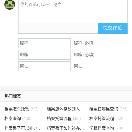
提交评论
昵称 (必填)
邮箱 (必填)
网址
热门标签
档案怎么托管
(807)
档案怎么存放到人才市场
档案在哪里查询
(535)
(526)
档案查询
(472)
档案托管流程
(454)
档案托管流程
(406)
档案丢了可以补办吗
(371)
档案丢了如何补办
(301)
学籍档案查询
(250)