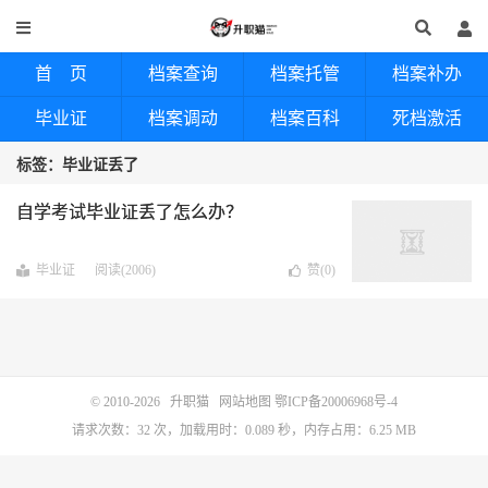
首 页
档案查询
档案托管
档案补办
毕业证
档案调动
档案百科
死档激活
标签：毕业证丢了
自学考试毕业证丢了怎么办？
毕业证
阅读(2006)
赞(
0
)
© 2010-2026
升职猫
网站地图
鄂ICP备20006968号-4
请求次数：32 次，加载用时：0.089 秒，内存占用：6.25 MB