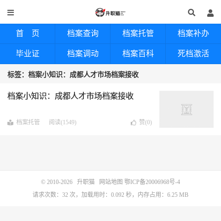
首 页
档案查询
档案托管
档案补办
毕业证
档案调动
档案百科
死档激活
标签：档案小知识：成都人才市场档案接收
档案小知识：成都人才市场档案接收
档案托管
阅读(1549)
赞(
0
)
© 2010-2026
升职猫
网站地图
鄂ICP备20006968号-4
请求次数：32 次，加载用时：0.092 秒，内存占用：6.25 MB