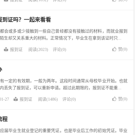
报到证吗？一起来看看
时都会或多或少接触到一些自己曾经都没有接触过的材料，而就业报到
陌生却又关系重大的材料。正常情况下，毕业生在拿到该证时只...
赞(
0
)
报到证
阅读(2023)
评论(0)
办
证有一定的有效期，一般为两年。这段时间通常从母校毕业开始。也就
内丢失了报到证，可以重新申请。超过此期限的，报到证不能重...
赞(
0
)
01-27
报到证
阅读(1486)
评论(0)
流程
校应届毕业生就业登记的重要凭证。也是毕业后工作的初始凭证。毕业