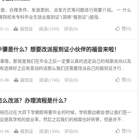
能、办理条件、发放类别、派发方式等问题进行简要介绍。 一.什么
院校本专科毕业生就业报到证”(简称“报到证”)是指...
赞(
0
)
01-11
报到证
阅读(3169)
评论(0)
步骤是什么？想要改派报到证小伙伴的福音来啦！
件事情，那就是我们在毕业之后一定要认真的选定自己的档案去向以及
有选择好之后有变动的话那么我们还需要改派自己的报到证才行...
赞(
0
)
01-06
报到证
阅读(1746)
评论(0)
怎么改派？办理流程是什么？
都经历过在大四下学期即将要毕业的时候，学校那边都会想让我们签一
议提高学校的就业率，然后之后我们的档案也好转寄，但是并不...
赞(
0
)
01-06
报到证
阅读(1566)
评论(0)