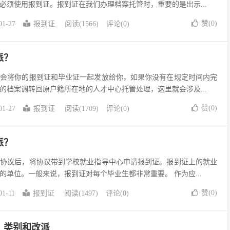
必须使用报到证。报到证在我们办理档案托管时，重要的是出示...
赞(
0
)
01-27
报到证
阅读(1566)
评论(0)
派？
校会将你的报到证和毕业证一起发放给你，如果你没有在规定时间内完
的档案调转回原户籍所在地的人才中心托管处理，这里就会涉及...
赞(
0
)
01-27
报到证
阅读(1709)
评论(0)
派？
方协议后，将协议带到学校就业指导中心申请报到证。报到证上的就业
的单位。一般来说，报到证对每个毕业生都非常重要。 作为应...
赞(
0
)
01-11
报到证
阅读(1497)
评论(0)
、类别和改派