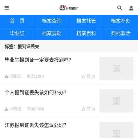
首 页
档案查询
档案托管
档案补办
毕业证
档案调动
档案百科
死档激活
标签：报到证丢失
毕业生报到证一定要去报到吗？
报到证
阅读(2387)
赞(
0
)
个人报到证丢失该如何补办？
报到证
阅读(2209)
赞(
0
)
江苏报到证丢失该怎么处理？