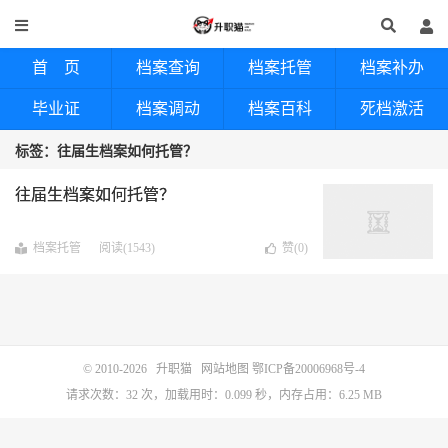
首 页
档案查询
档案托管
档案补办
毕业证
档案调动
档案百科
死档激活
标签：往届生档案如何托管？
往届生档案如何托管？
档案托管
阅读(1543)
赞(
0
)
© 2010-2026
升职猫
网站地图
鄂ICP备20006968号-4
请求次数：32 次，加载用时：0.099 秒，内存占用：6.25 MB